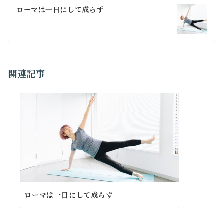
稿
ローマは一日にして成らず
ナ
ビ
ゲ
ー
関連記事
シ
ョ
ン
ローマは一日にして成らず