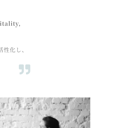
tality,
活性化し、