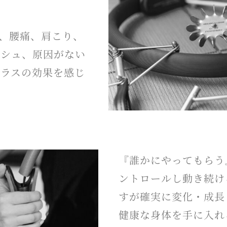
、腰痛、肩こり、
ッシュ、原因がない
プラスの効果を感じ
『誰かにやってもらう
ントロールし動き続け
すが確実に変化・成長
健康な身体を手に入れ